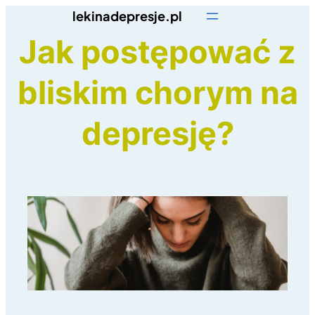
Przejdź
lekinadepresje.pl
do
Jak postępować z
treści
bliskim chorym na
depresję?