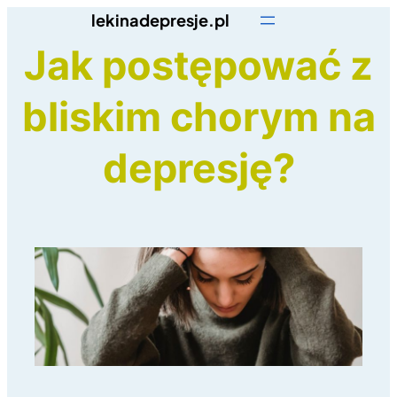
Przejdź
lekinadepresje.pl
do
Jak postępować z
treści
bliskim chorym na
depresję?