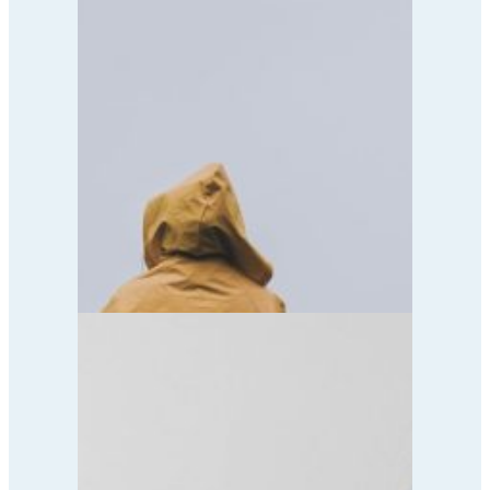
Inhibitory MAO w leczeniu depresji