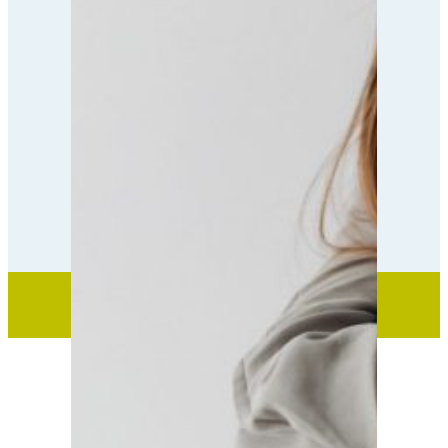
Poprzednia strona
1
2
3
4
…
10
Testy na depresję
Następna strona
lekinadepresje.pl