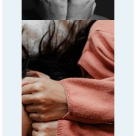
Leczenie depresji
elektrowstrząsami
Poprzednia strona
1
…
4
5
6
7
8
…
10