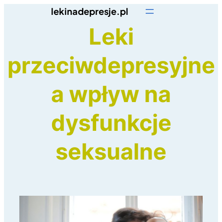
Przejdź
lekinadepresje.pl
do
Leki
treści
przeciwdepresyjne
a wpływ na
dysfunkcje
seksualne