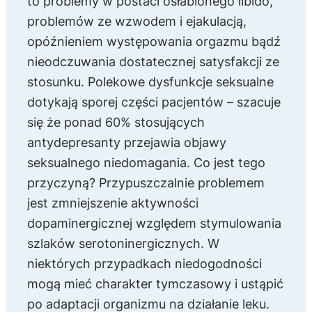
to problemy w postaci osłabionego libido,
problemów ze wzwodem i ejakulacją,
opóźnieniem występowania orgazmu bądź
nieodczuwania dostatecznej satysfakcji ze
stosunku. Polekowe dysfunkcje seksualne
dotykają sporej części pacjentów – szacuje
się że ponad 60% stosujących
antydepresanty przejawia objawy
seksualnego niedomagania. Co jest tego
przyczyną? Przypuszczalnie problemem
jest zmniejszenie aktywności
dopaminergicznej względem stymulowania
szlaków serotoninergicznych. W
niektórych przypadkach niedogodności
mogą mieć charakter tymczasowy i ustąpić
po adaptacji organizmu na działanie leku.