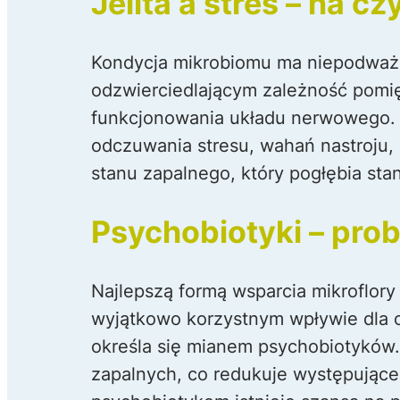
Jelita a stres – na 
Kondycja mikrobiomu ma niepodważ
odzwierciedlającym zależność pomięd
funkcjonowania układu nerwowego. 
odczuwania stresu, wahań nastroju,
stanu zapalnego, który pogłębia sta
Psychobiotyki – prob
Najlepszą formą wsparcia mikroflory
wyjątkowo korzystnym wpływie dla o
określa się mianem psychobiotyków.
zapalnych, co redukuje występujące 