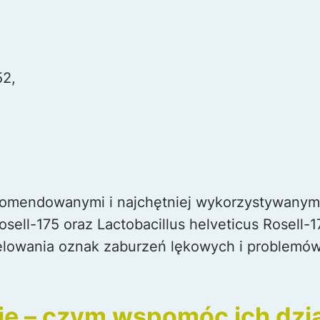
52,
komendowanymi i najchętniej wykorzystywanymi
ll-175 oraz Lactobacillus helveticus Rosell-17
elowania oznak zaburzeń lękowych i problemów
sję – czym wspomóc ich dzi