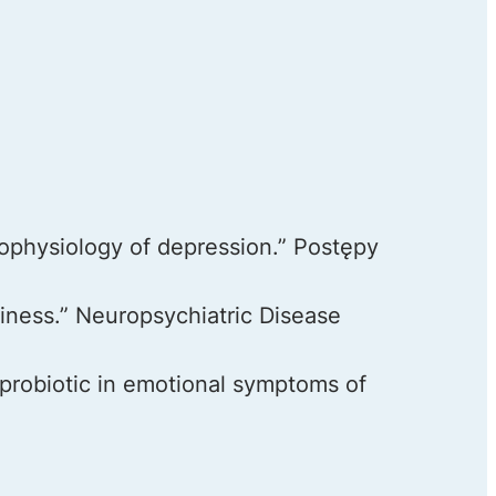
thophysiology of depression.” Postępy
piness.” Neuropsychiatric Disease
a probiotic in emotional symptoms of