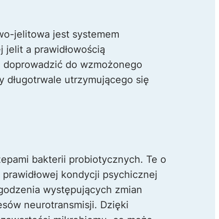
o-jelitowa jest systemem
 jelit a prawidłowością
oże doprowadzić do wzmożonego
y długotrwale utrzymującego się
zepami bakterii probiotycznych. Te o
 prawidłowej kondycji psychicznej
agodzenia występujących zmian
sów neurotransmisji. Dzięki