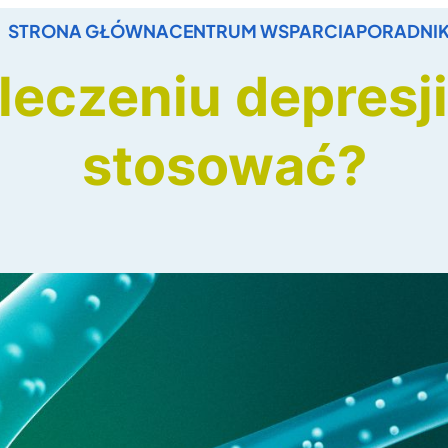
STRONA GŁÓWNA
CENTRUM WSPARCIA
PORADNIK
leczeniu depresji
stosować?