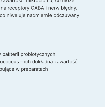
 zawartości mikrobiomu, co może
 na receptory GABA i nerw błędny.
 co niweluje nadmiernie odczuwany
 bakterii probiotycznych.
tococcus – ich dokładna zawartość
pujące w preparatach