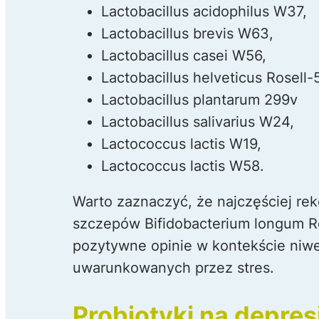
Lactobacillus acidophilus W37,
Lactobacillus brevis W63,
Lactobacillus casei W56,
Lactobacillus helveticus Rosell-
Lactobacillus plantarum 299v
Lactobacillus salivarius W24,
Lactococcus lactis W19,
Lactococcus lactis W58.
Warto zaznaczyć, że najczęściej re
szczepów Bifidobacterium longum Rose
pozytywne opinie w kontekście niw
uwarunkowanych przez stres.
Probiotyki na depre