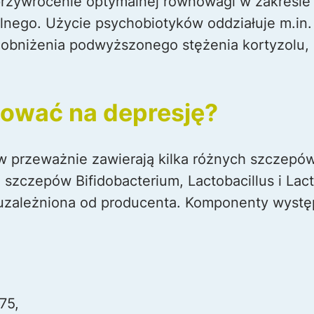
przywrócenie optymalnej równowagi w zakresie
alnego. Użycie psychobiotyków oddziałuje m.in.
 obniżenia podwyższonego stężenia kortyzolu,
sować na depresję?
w przeważnie zawierają kilka różnych szczepów
 szczepów Bifidobacterium, Lactobacillus i Lac
 uzależniona od producenta. Komponenty wystę
75,