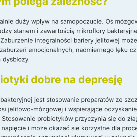
czym polega zależność?
alnie duży wpływ na samopoczucie. Oś mózgow
zy stanem i zawartością mikroflory bakteryjnej
Zaburzenie integralności bariery jelitowej m
 zaburzeń emocjonalnych, nadmiernego lęku cz
n dysbiozy.
iotyki dobre na depresję
 bakteryjnej jest stosowanie preparatów ze szc
si jelitowo-mózgowej i wspierające odzyskanie
 Stosowanie probiotyków przyczynia się do zł
napięcie i może okazać sie korzystne dla proce