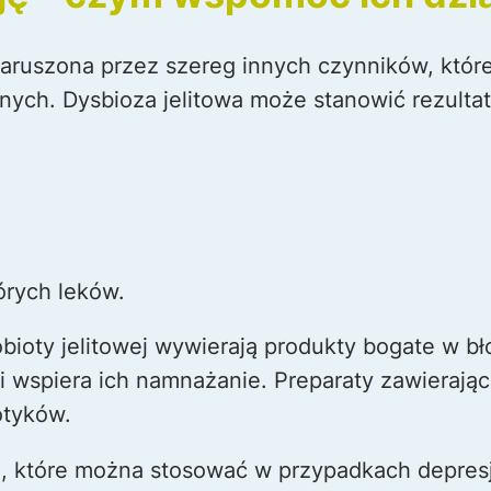
aruszona przez szereg innych czynników, któr
ych. Dysbioza jelitowa może stanowić rezultat
órych leków.
oty jelitowej wywierają produkty bogate w błon
 i wspiera ich namnażanie. Preparaty zawierając
otyków.
, które można stosować w przypadkach depresji