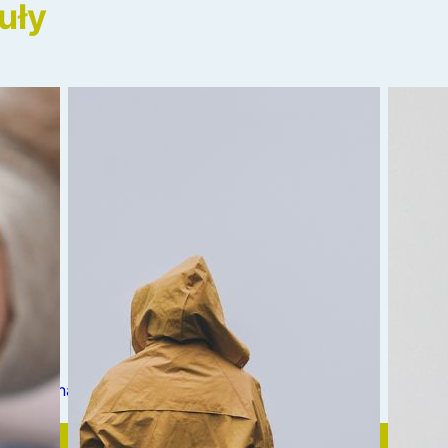
uły
nia strona
1
2
3
4
…
10
Następn