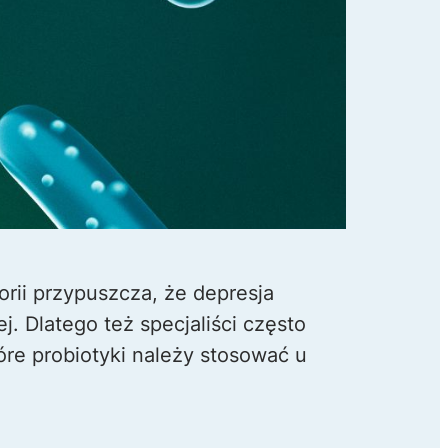
rii przypuszcza, że depresja
. Dlatego też specjaliści często
óre probiotyki należy stosować u