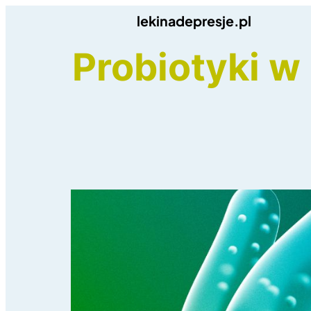
Przejdź
lekinadepresje.pl
do
Probiotyki w 
treści